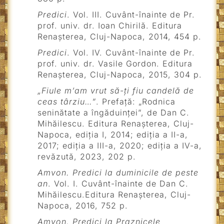
Predici
. Vol. III. Cuvânt-înainte de Pr.
prof. univ. dr. Ioan Chirilă. Editura
Renașterea, Cluj-Napoca, 2014, 454 p.
Predici
. Vol. IV. Cuvânt-înainte de Pr.
prof. univ. dr. Vasile Gordon. Editura
Renașterea, Cluj-Napoca, 2015, 304 p.
„Fiule m’am vrut să-ți fiu candelă de
ceas târziu…”
. Prefață: „Rodnica
seninătate a îngăduinței”, de Dan C.
Mihăilescu. Editura Renașterea, Cluj-
Napoca, ediția I, 2014; ediția a II-a,
2017; ediția a III-a, 2020; ediția a IV-a,
revăzută, 2023, 202 p.
Amvon. Predici la duminicile de peste
an
. Vol. I. Cuvânt-înainte de Dan C.
Mihăilescu.Editura Renașterea, Cluj-
Napoca, 2016, 752 p.
Amvon. Predici la Praznicele