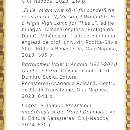
Cluj-Napoca, 2023, 218 p.
„Fiule, m’am vrut să-ți fiu candelă de
ceas târziu…”/„My son, I Wanted to Be
a Night Vigil Lamp for Thee…”
, ediție
bilingvă: română-engleză. Prefață de
Dan C. Mihăilescu. Traducere în limba
engleză de prof. univ. dr. Rodica-Silvia
Stan. Editura Renașterea, Cluj-Napoca,
2023, 396 p.
Bartolomeu Valeriu Anania (1921-2021).
Omul și istoria
. Cuvânt-înainte de dr.
Dumitru Suciu. Editura
Renașterea/Academia Română, Centrul
de Studii Transilvane, Cluj-Napoca,
2023, 643 p.
Logos. Predici la Praznicele
împărătești și ale Maicii Domnului
. Vol
II. Editura Renașterea, Cluj-Napoca,
2024, 530 p.