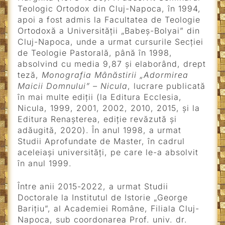
Teologic Ortodox din Cluj-Napoca, în 1994,
apoi a fost admis la Facultatea de Teologie
Ortodoxă a Universităţii „Babeş-Bolyai” din
Cluj-Napoca, unde a urmat cursurile Secţiei
de Teologie Pastorală, până în 1998,
absolvind cu media 9,87 şi elaborând, drept
teză,
Monografia Mânăstirii „Adormirea
Maicii Domnului” – Nicula
, lucrare publicată
în mai multe ediţii (la Editura Ecclesia,
Nicula, 1999, 2001, 2002, 2010, 2015, și la
Editura Renașterea, ediție revăzută și
adăugită, 2020). În anul 1998, a urmat
Studii Aprofundate de Master, în cadrul
aceleiaşi universităţi, pe care le-a absolvit
în anul 1999.
Între anii 2015-2022, a urmat Studii
Doctorale la Institutul de Istorie „George
Barițiu”, al Academiei Române, Filiala Cluj-
Napoca, sub coordonarea Prof. univ. dr.