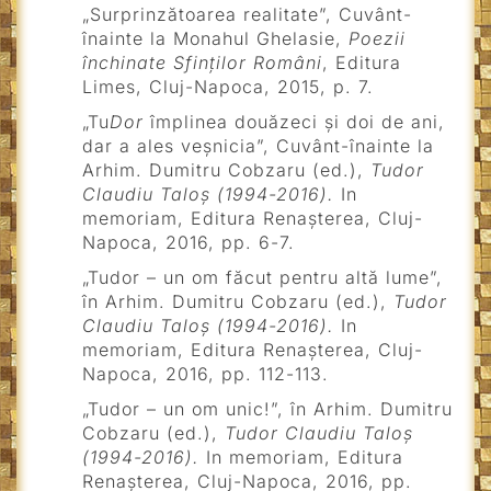
„Surprinzătoarea realitate”, Cuvânt-
înainte la Monahul Ghelasie,
Poezii
închinate Sfinților Români
, Editura
Limes, Cluj-Napoca, 2015, p. 7.
„Tu
Dor
împlinea douăzeci și doi de ani,
dar a ales veșnicia”, Cuvânt-înainte la
Arhim. Dumitru Cobzaru (ed.),
Tudor
Claudiu Taloș (1994-2016).
In
memoriam, Editura Renașterea, Cluj-
Napoca, 2016, pp. 6-7.
„Tudor – un om făcut pentru altă lume”,
în Arhim. Dumitru Cobzaru (ed.),
Tudor
Claudiu Taloș (1994-2016).
In
memoriam, Editura Renașterea, Cluj-
Napoca, 2016, pp. 112-113.
„Tudor – un om unic!”, în Arhim. Dumitru
Cobzaru (ed.),
Tudor Claudiu Taloș
(1994-2016).
In memoriam, Editura
Renașterea, Cluj-Napoca, 2016, pp.