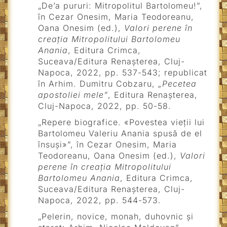
„De’a pururi: Mitropolitul Bartolomeu!”,
în Cezar Onesim, Maria Teodoreanu,
Oana Onesim (ed.),
Valori perene în
creația Mitropolitului Bartolomeu
Anania
, Editura Crimca,
Suceava/Editura Renașterea, Cluj-
Napoca, 2022, pp. 537-543; republicat
în Arhim. Dumitru Cobzaru,
„Pecetea
apostoliei mele”
, Editura Renașterea,
Cluj-Napoca, 2022, pp. 50-58.
„Repere biografice. «Povestea vieții lui
Bartolomeu Valeriu Anania spusă de el
însuși»”, în Cezar Onesim, Maria
Teodoreanu, Oana Onesim (ed.),
Valori
perene în creația Mitropolitului
Bartolomeu Anania
, Editura Crimca,
Suceava/Editura Renașterea, Cluj-
Napoca, 2022, pp. 544-573.
„Pelerin, novice, monah, duhovnic și