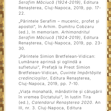
Serafim Măciucă (1924-2019)
, Editura
Renașterea, Cluj-Napoca, 2019, pp. 17-
22.
„Părintele Serafim – mucenic, profet și
apostol”, în Arhim. Dumitru Cobzaru
(ed.), In memoriam
. Arhimandritul
Serafim Măciucă (1924-2019)
, Editura
Renașterea, Cluj-Napoca, 2019, pp. 23-
30.
„Părintele Simion Bretfelean-Vidican:
Lumânare aprinsă și oglindă a
sufletului”, Prefață la Preot Simion
Bretfelean-Vidican,
Cuvinte împărtășite
credincioșilor
, Editura Renașterea,
Cluj-Napoca, 2019, pp. 7-10.
„Viața monahală, mânăstirile și călugării
în vremea Dictatului”, în Iustin Tira
(ed.),
Calendarul Renașterea 2020
. An
III, nr. 3. Cluj-Napoca, Editura