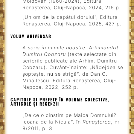
Moldovan (1960-2024), Editura
Renașterea, Cluj-Napoca, 2024, 216 p.
„Un om de la capătul dorului”, Editura
Renașterea, Cluj-Napoca, 2025, 427 p.
VOLUM ANIVERSAR
A scris în inimile noastre: Arhimandrit
Dumitru Cobzaru
(texte selectate din
scrierile publicate ale Arhim. Dumitru
Cobzaru). Cuvânt-înainte: „Nădejdea se
șoptește, nu se strigă”, de Dan C.
Mihăilescu. Editura Renașterea, Cluj-
Napoca, 2022, 252 p.
CAPITOLE ȘI PREFEȚE ÎN VOLUME COLECTIVE,
ARTICOLE ȘI RECENZII
„De ce o cinstim pe Maica Domnului?
Icoana de la Nicula”, în
Renașterea
, nr.
8/2011, p. 3.