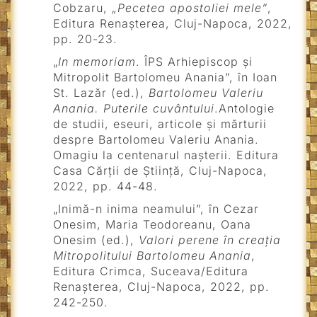
Cobzaru,
„Pecetea apostoliei mele”
,
Editura Renașterea, Cluj-Napoca, 2022,
pp. 20-23.
„
In memoriam
. ÎPS Arhiepiscop și
Mitropolit Bartolomeu Anania”, în Ioan
St. Lazăr (ed.),
Bartolomeu Valeriu
Anania. Puterile cuvântului
.Antologie
de studii, eseuri, articole și mărturii
despre Bartolomeu Valeriu Anania.
Omagiu la centenarul nașterii. Editura
Casa Cărții de Știință, Cluj-Napoca,
2022, pp. 44-48.
„Inimă-n inima neamului”, în Cezar
Onesim, Maria Teodoreanu, Oana
Onesim (ed.),
Valori perene în creația
Mitropolitului Bartolomeu Anania
,
Editura Crimca, Suceava/Editura
Renașterea, Cluj-Napoca, 2022, pp.
242-250.