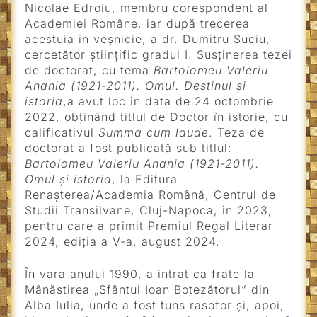
Nicolae Edroiu, membru corespondent al
Academiei Române, iar după trecerea
acestuia în veșnicie, a dr. Dumitru Suciu,
cercetător științific gradul I. Susținerea tezei
de doctorat, cu tema
Bartolomeu Valeriu
Anania (1921-2011). Omul. Destinul și
istoria
,a avut loc în data de 24 octombrie
2022, obținând titlul de Doctor în istorie, cu
calificativul
Summa cum laude
. Teza de
doctorat a fost publicată sub titlul:
Bartolomeu Valeriu Anania (1921-2011).
Omul și istoria
, la Editura
Renașterea/Academia Română, Centrul de
Studii Transilvane, Cluj-Napoca, în 2023,
pentru care a primit Premiul Regal Literar
2024, ediția a V-a, august 2024.
În vara anului 1990, a intrat ca frate la
Mânăstirea „Sfântul Ioan Botezătorul” din
Alba Iulia, unde a fost tuns rasofor şi, apoi,