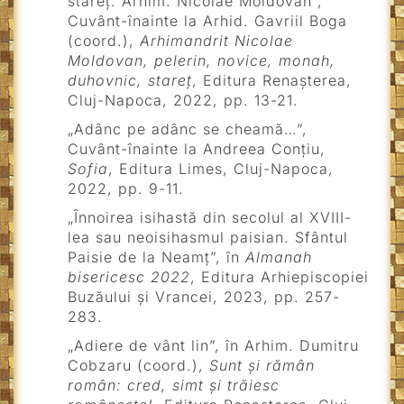
stareț: Arhim. Nicolae Moldovan”,
Cuvânt-înainte la Arhid. Gavriil Boga
(coord.),
Arhimandrit Nicolae
Moldovan, pelerin, novice, monah,
duhovnic, stareț
, Editura Renașterea,
Cluj-Napoca, 2022, pp. 13-21.
„Adânc pe adânc se cheamă…”,
Cuvânt-înainte la Andreea Conțiu,
Sofia
, Editura Limes, Cluj-Napoca,
2022, pp. 9-11.
„Înnoirea isihastă din secolul al XVIII-
lea sau neoisihasmul paisian. Sfântul
Paisie de la Neamț”, în
Almanah
bisericesc 2022
, Editura Arhiepiscopiei
Buzăului și Vrancei, 2023, pp. 257-
283.
„Adiere de vânt lin”, în Arhim. Dumitru
Cobzaru (coord.),
Sunt și rămân
român: cred, simt și trăiesc