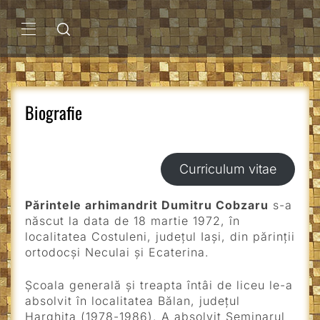
Sari
la
conținut
MENIU
PRINCIPAL
Biografie
Curriculum vitae
Părintele arhimandrit Dumitru Cobzaru
s-a
născut la data de 18 martie 1972, în
localitatea Costuleni, judeţul Iaşi, din părinţii
ortodocşi Neculai şi Ecaterina.
Şcoala generală şi treapta întâi de liceu le-a
absolvit în localitatea Bălan, judeţul
Harghita (1978-1986). A absolvit Seminarul