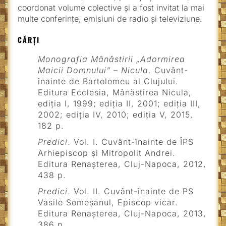
coordonat volume colective și a fost invitat la mai
multe conferințe, emisiuni de radio și televiziune.
CĂRȚI
Monografia Mânăstirii „Adormirea
Maicii Domnului” – Nicula
. Cuvânt-
înainte de Bartolomeu al Clujului.
Editura Ecclesia, Mânăstirea Nicula,
ediția I, 1999; ediția II, 2001; ediția III,
2002; ediția IV, 2010; ediția V, 2015,
182 p.
Predici
. Vol. I. Cuvânt-înainte de ÎPS
Arhiepiscop și Mitropolit Andrei.
Editura Renașterea, Cluj-Napoca, 2012,
438 p.
Predici
. Vol. II. Cuvânt-înainte de PS
Vasile Someșanul, Episcop vicar.
Editura Renașterea, Cluj-Napoca, 2013,
386 p.