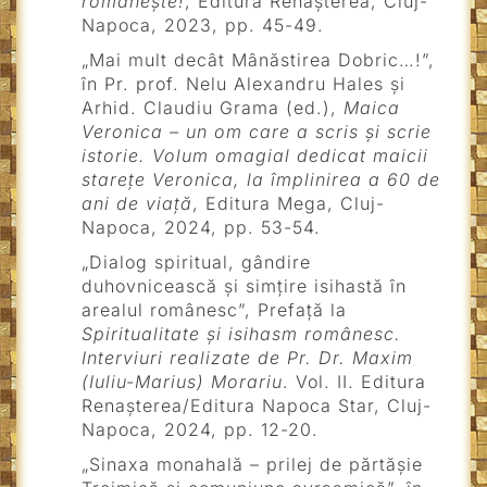
românește!
, Editura Renașterea, Cluj-
Napoca, 2023, pp. 45-49.
„Mai mult decât Mânăstirea Dobric…!”,
în Pr. prof. Nelu Alexandru Hales și
Arhid. Claudiu Grama (ed.),
Maica
Veronica – un om care a scris și scrie
istorie. Volum omagial dedicat maicii
starețe Veronica, la împlinirea a 60 de
ani de viață
, Editura Mega, Cluj-
Napoca, 2024, pp. 53-54.
„Dialog spiritual, gândire
duhovnicească și simțire isihastă în
arealul românesc”, Prefață la
Spiritualitate și isihasm românesc.
Interviuri realizate de Pr. Dr. Maxim
(Iuliu-Marius) Morariu
. Vol. II. Editura
Renașterea/Editura Napoca Star, Cluj-
Napoca, 2024, pp. 12-20.
„Sinaxa monahală – prilej de părtășie