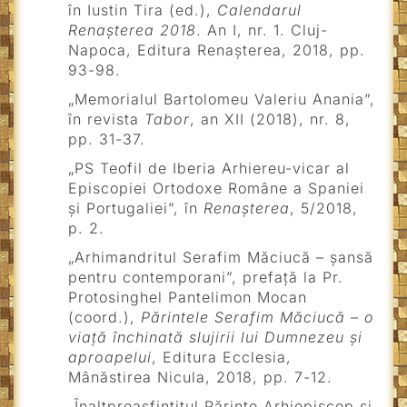
în Iustin Tira (ed.),
Calendarul
Renașterea 2018
. An I, nr. 1. Cluj-
Napoca, Editura Renașterea, 2018, pp.
93-98.
„Memorialul Bartolomeu Valeriu Anania”,
în revista
Tabor
, an XII (2018), nr. 8,
pp. 31-37.
„PS Teofil de Iberia Arhiereu-vicar al
Episcopiei Ortodoxe Române a Spaniei
și Portugaliei”, în
Renașterea
, 5/2018,
p. 2.
„Arhimandritul Serafim Măciucă – șansă
pentru contemporani”, prefață la Pr.
Protosinghel Pantelimon Mocan
(coord.),
Părintele Serafim Măciucă – o
viață închinată slujirii lui Dumnezeu și
aproapelui
, Editura Ecclesia,
Mânăstirea Nicula, 2018, pp. 7-12.
„Înaltpreasfințitul Părinte Arhiepiscop și