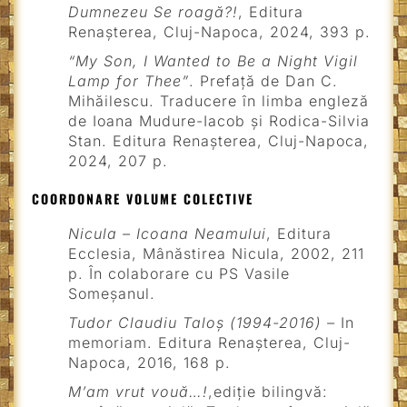
Dumnezeu Se roagă?!
, Editura
Renașterea, Cluj-Napoca, 2024, 393 p.
“My Son, I Wanted to Be a Night Vigil
Lamp for Thee”
. Prefață de Dan C.
Mihăilescu. Traducere în limba engleză
de Ioana Mudure-Iacob și Rodica-Silvia
Stan. Editura Renașterea, Cluj-Napoca,
2024, 207 p.
COORDONARE VOLUME COLECTIVE
Nicula – Icoana Neamului
, Editura
Ecclesia, Mânăstirea Nicula, 2002, 211
p. În colaborare cu PS Vasile
Someșanul.
Tudor Claudiu Taloș (1994-2016) –
In
memoriam. Editura Renașterea, Cluj-
Napoca, 2016, 168 p.
M’am vrut vouă…!
,ediție bilingvă: