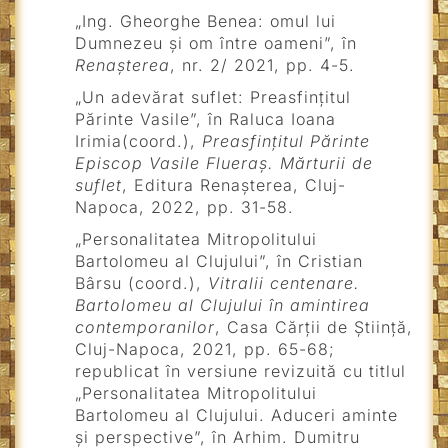
„Ing. Gheorghe Benea: omul lui
Dumnezeu și om între oameni”, în
Renașterea
, nr. 2/ 2021, pp. 4-5.
„Un adevărat suflet: Preasfințitul
Părinte Vasile”, în Raluca Ioana
Irimia(coord.),
Preasfințitul Părinte
Episcop Vasile Flueraș. Mărturii de
suflet
, Editura Renașterea, Cluj-
Napoca, 2022, pp. 31-58.
„Personalitatea Mitropolitului
Bartolomeu al Clujului”, în Cristian
Bârsu (coord.),
Vitralii centenare.
Bartolomeu al Clujului în amintirea
contemporanilor
, Casa Cărții de Știință,
Cluj-Napoca, 2021, pp. 65-68;
republicat în versiune revizuită cu titlul
„Personalitatea Mitropolitului
Bartolomeu al Clujului. Aduceri aminte
și perspective”, în Arhim. Dumitru