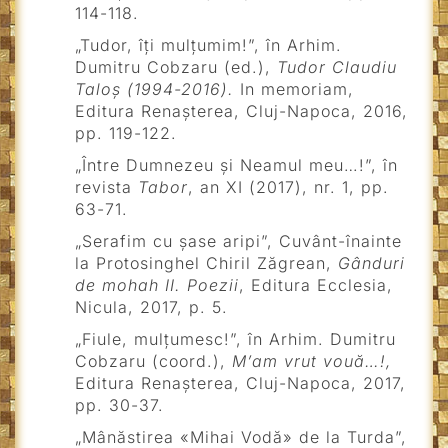
114-118.
„Tudor, îți mulțumim!”, în Arhim.
Dumitru Cobzaru (ed.),
Tudor Claudiu
Taloș (1994-2016).
In memoriam,
Editura Renașterea, Cluj-Napoca, 2016,
pp. 119-122.
„Între Dumnezeu şi Neamul meu…!”, în
revista
Tabor
, an XI (2017), nr. 1, pp.
63-71.
„Serafim cu șase aripi”, Cuvânt-înainte
la Protosinghel Chiril Zăgrean,
Gânduri
de mohah II. Poezii
, Editura Ecclesia,
Nicula, 2017, p. 5.
„Fiule, mulțumesc!”, în Arhim. Dumitru
Cobzaru (coord.),
M’am vrut vouă…!,
Editura Renașterea, Cluj-Napoca, 2017,
pp. 30-37.
„Mânăstirea «Mihai Vodă» de la Turda”,