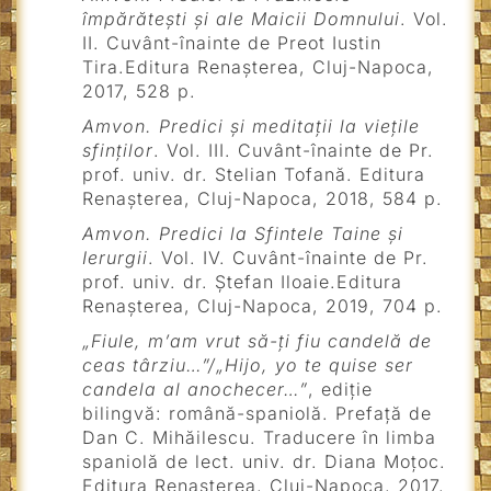
împărătești și ale Maicii Domnului
. Vol.
II. Cuvânt-înainte de Preot Iustin
Tira.Editura Renașterea, Cluj-Napoca,
2017, 528 p.
Amvon. Predici și meditații la viețile
sfinților
. Vol. III. Cuvânt-înainte de Pr.
prof. univ. dr. Stelian Tofană.
Editura
Renașterea, Cluj-Napoca, 2018, 584 p.
Amvon. Predici la Sfintele Taine și
Ierurgii
. Vol. IV. Cuvânt-înainte de Pr.
prof. univ. dr. Ștefan Iloaie.Editura
Renașterea, Cluj-Napoca, 2019, 704 p.
„Fiule, m’am vrut să-ți fiu candelă de
ceas târziu…”/„Hijo, yo te quise ser
candela al anochecer…”
, ediție
bilingvă: română-spaniolă. Prefață de
Dan C. Mihăilescu. Traducere în limba
spaniolă de lect. univ. dr. Diana Moțoc.
Editura Renașterea, Cluj-Napoca, 2017,