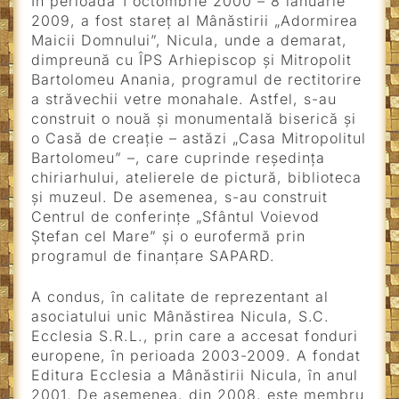
În perioada 1 octombrie 2000 – 8 ianuarie
2009, a fost stareţ al Mânăstirii „Adormirea
Maicii Domnului”, Nicula, unde a demarat,
dimpreună cu ÎPS Arhiepiscop și Mitropolit
Bartolomeu Anania, programul de rectitorire
a străvechii vetre monahale. Astfel, s-au
construit o nouă și monumentală biserică și
o Casă de creație – astăzi „Casa Mitropolitul
Bartolomeu” –, care cuprinde reședința
chiriarhului, atelierele de pictură, biblioteca
și muzeul. De asemenea, s-au construit
Centrul de conferințe „Sfântul Voievod
Ștefan cel Mare” și o eurofermă prin
programul de finanţare SAPARD.
A condus, în calitate de reprezentant al
asociatului unic Mânăstirea Nicula, S.C.
Ecclesia S.R.L., prin care a accesat fonduri
europene, în perioada 2003-2009. A fondat
Editura Ecclesia a Mânăstirii Nicula, în anul
2001. De asemenea, din 2008, este membru