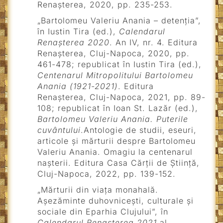
Renașterea, 2020, pp. 235-253.
„Bartolomeu Valeriu Anania – detenția”,
în Iustin Tira (ed.),
Calendarul
Renașterea 2020
. An IV, nr. 4. Editura
Renașterea, Cluj-Napoca, 2020, pp.
461-478; republicat în Iustin Tira (ed.),
Centenarul Mitropolitului Bartolomeu
Anania (1921-2021)
. Editura
Renașterea, Cluj-Napoca, 2021, pp. 89-
108; republicat în Ioan St. Lazăr (ed.),
Bartolomeu Valeriu Anania. Puterile
cuvântului
.Antologie de studii, eseuri,
articole și mărturii despre Bartolomeu
Valeriu Anania. Omagiu la centenarul
nașterii. Editura Casa Cărții de Știință,
Cluj-Napoca, 2022, pp. 139-152.
„Mărturii din viața monahală.
Așezăminte duhovnicești, culturale și
sociale din Eparhia Clujului”, în
Calendarul Renașterea 2021
al