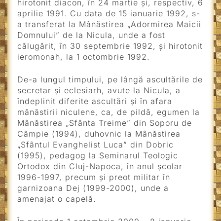
hirotonit diacon, în 24 martie şi, respectiv, 6
aprilie 1991. Cu data de 15 ianuarie 1992, s-
a transferat la Mânăstirea „Adormirea Maicii
Domnului” de la Nicula, unde a fost
călugărit, în 30 septembrie 1992, şi hirotonit
ieromonah, la 1 octombrie 1992.
De-a lungul timpului, pe lângă ascultările de
secretar şi eclesiarh, avute la Nicula, a
îndeplinit diferite ascultări şi în afara
mânăstirii niculene, ca, de pildă, egumen la
Mânăstirea „Sfânta Treime” din Soporu de
Câmpie (1994), duhovnic la Mânăstirea
„Sfântul Evanghelist Luca” din Dobric
(1995), pedagog la Seminarul Teologic
Ortodox din Cluj-Napoca, în anul şcolar
1996-1997, precum şi preot militar în
garnizoana Dej (1999-2000), unde a
amenajat o capelă.