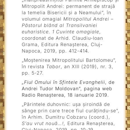
Mitropolit Andrei: permanent de strajă
la temelia Bisericii și a Neamului”, în
volumul omagial
Mitropolitul Andrei –
Păstorul blând al Transilvaniei
euharistice. 1 Cuvinte omagiale
,
coordonat de Arhid. Claudiu-Ioan
Grama, Editura Renașterea, Cluj-
Napoca, 2019, pp. 412-414.
„Moştenirea Mitropolitului Bartolomeu”,
în revista
Tabor
, an XIII (2019), nr. 3,
pp. 5-27.
„Fiul Omului în Sfintele Evanghelii
, de
Andrei Tudor Moldovan”, pagina web
Radio Renașterea, 18 ianuarie 2019.
„Părintele duhovnic: ușa șiroindă de
sânge prin care trece fiul curățindu-se”,
în Arhim. Dumitru Cobzaru (coord.),
S’au vrut nouă…!,
Editura Renașterea,
Cluj-Napoca, 2019, pp. 10-19.