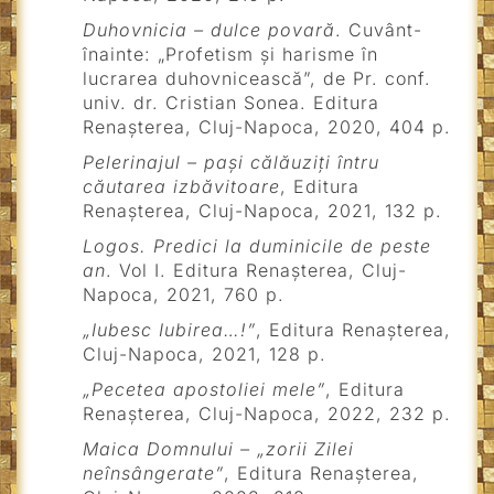
Duhovnicia – dulce povară
. Cuvânt-
înainte: „Profetism și harisme în
lucrarea duhovnicească”, de Pr. conf.
univ. dr. Cristian Sonea. Editura
Renașterea, Cluj-Napoca, 2020, 404 p.
Pelerinajul – pași călăuziți întru
căutarea izbăvitoare
, Editura
Renașterea, Cluj-Napoca, 2021, 132 p.
Logos. Predici la duminicile de peste
an
. Vol I. Editura Renașterea, Cluj-
Napoca, 2021, 760 p.
„Iubesc Iubirea…!”
, Editura Renașterea,
Cluj-Napoca, 2021, 128 p.
„Pecetea apostoliei mele”
, Editura
Renașterea, Cluj-Napoca, 2022, 232 p.
Maica Domnului – „zorii Zilei
neînsângerate”
, Editura Renașterea,