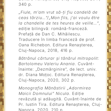
340 p.
„Fiule, m’am vrut să-ți fiu candelă de
ceas târziu…”/„Mon fils, j’ai voulu être
la chandelle de tes heures de veille…”
,
ediție bilingvă: română-franceză.
Prefață de Dan C. Mihăilescu.
Traducere în limba franceză de prof.
Oana Richebon. Editura Renașterea,
Cluj-Napoca, 2018, 416 p.
Bătrânul cărturar și tânărul mitropolit:
Bartolomeu Valeriu Anania
. Cuvânt-
înainte: „Dezmărginire”, de lect. univ.
dr. Diana Moțoc. Editura Renașterea,
Cluj-Napoca, 2020, 302 p.
Monografia Mânăstirii „Adormirea
Maicii Domnului” Nicula
. Ediție
revăzută și adăugită. Cuvânt-înainte de
Pr. Iustin Tira. Editura Renașterea, Cluj-
Napoca, 2020, 210 p.