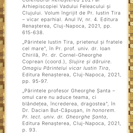
Arhiepiscopiei Vadului Feleacului și
Clujului. Volum îngrijit de Pr. Iustin Tira
– vicar eparhial. Anul IV, nr. 4. Editura
Renașterea, Cluj-Napoca, 2021, pp.
615-638.
„Părintele Iustin Tira, prietenul și fratele
cel mare”, în Pr. prof. univ. dr. Ioan
Chirilă, Pr. dr. Cornel-Gheorghe
Coprean (coord.),
Slujire și dăruire.
Omagiu Părintelui vicar Iustin Tira
,
Editura Renașterea, Cluj-Napoca, 2021,
pp. 95-97.
„Părintele profesor Gheorghe Șanta –
omul care nu aduce teama, ci
blândețea, încrederea, dragostea”, în
Dr. Dacian But-Căpușan,
In honorem.
Pr. lect. univ. dr. Gheorghe Șanta
,
Editura Renașterea, Cluj-Napoca, 2021,
p. 93.