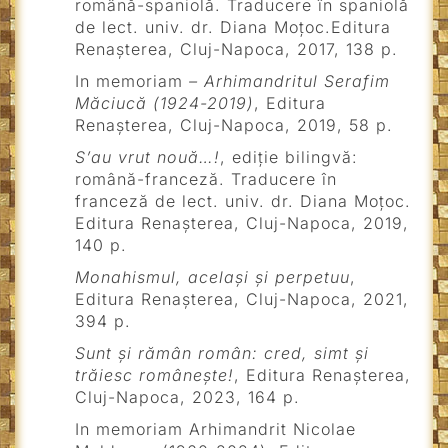
română-spaniolă. Traducere în spaniolă
de lect. univ. dr. Diana Moțoc.Editura
Renașterea, Cluj-Napoca, 2017, 138 p.
In memoriam
– Arhimandritul Serafim
Măciucă (1924-2019)
, Editura
Renașterea, Cluj-Napoca, 2019, 58 p.
S’au vrut nouă…!
, ediție bilingvă:
română-franceză. Traducere în
franceză de lect. univ. dr. Diana Moțoc.
Editura Renașterea, Cluj-Napoca, 2019,
140 p.
Monahismul, același și perpetuu
,
Editura Renașterea, Cluj-Napoca, 2021,
394 p.
Sunt și rămân român: cred, simt și
trăiesc românește!
, Editura Renașterea,
Cluj-Napoca, 2023, 164 p.
In memoriam Arhimandrit Nicolae