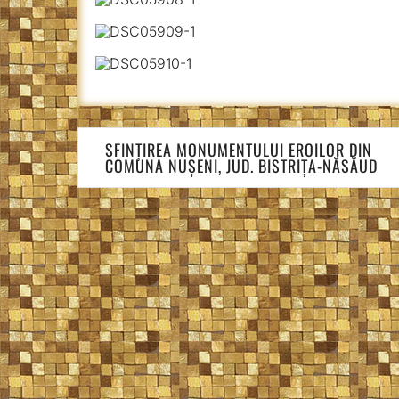
Navigare
SFINȚIREA MONUMENTULUI EROILOR DIN
în
COMUNA NUȘENI, JUD. BISTRIȚA-NĂSĂUD
articole