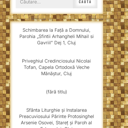
după:
Schimbarea la Față a Domnului,
Parohia „Sfintii Arhangheli Mihail si
Gavriil” Dej 1, Cluj
Priveghiul Credinciosului Nicolai
Tofan, Capela Ortodoxă Veche
Mănăștur, Cluj
(fără titlu)
Sfânta Liturghie și Instalarea
Preacuviosului Părinte Protosinghel
Arsenie Osovei, Stareț și Paroh al