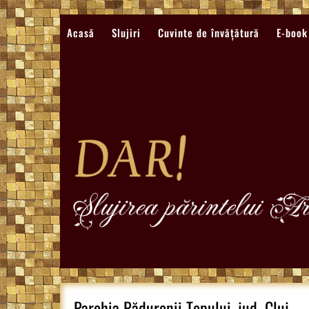
Sari
la
Acasă
Slujiri
Cuvinte de învățătură
E-book
conținut
Parohia Pădurenii Țopului, jud. Cluj