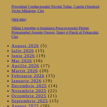
Priveghiul Credinciosului Nicolai Tofan, Capela Ortodoxă
Veche Mănăștur, Cluj
(fără titlu)
Sfânta Liturghie și Instalarea Preacuviosului Părinte
Protosinghel Arsenie Osovei, Stareț și Paroh al Feleacului,
Cluj
August 2026
(5)
Iulie 2026
(15)
Iunie 2026
(19)
Mai 2026
(16)
Aprilie 2026
(17)
Martie 2026
(20)
Februarie 2026
(15)
Ianuarie 2026
(19)
Decembrie 2025
(14)
Noiembrie 2025
(22)
Octombrie 2025
(21)
Septembrie 2025
(15)
August 2025
(20)