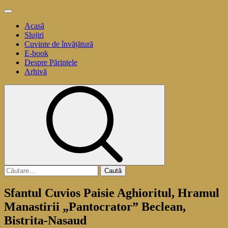
Sari
Meniu
la
principal
Acasă
conținut
Slujiri
Cuvinte de învățătură
E-book
Despre Părintele
Arhivă
Caută
după:
Sfantul Cuvios Paisie Aghioritul, Hramul
Manastirii „Pantocrator” Beclean,
Bistrita-Nasaud