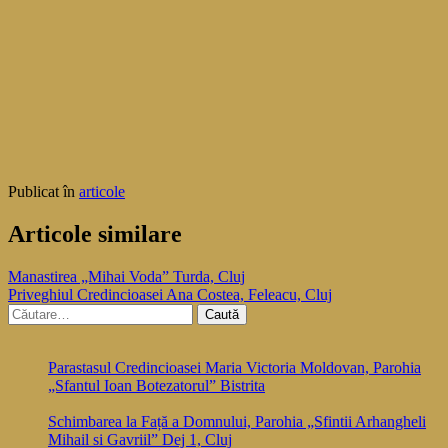
Publicat în
articole
Articole similare
Navigare
Manastirea „Mihai Voda” Turda, Cluj
Priveghiul Credincioasei Ana Costea, Feleacu, Cluj
în
Caută
articole
după:
Parastasul Credincioasei Maria Victoria Moldovan, Parohia
„Sfantul Ioan Botezatorul” Bistrita
Schimbarea la Față a Domnului, Parohia „Sfintii Arhangheli
Mihail si Gavriil” Dej 1, Cluj