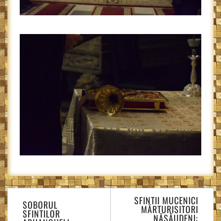
Navigare
SFINTII MUCENICI
în
SOBORUL
MĂRTURISITORI
SFINTILOR
articole
NĂSĂUDENI: