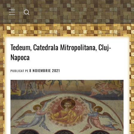
Sari
la
conținut
MENIU
PRINCIPAL
Tedeum, Catedrala Mitropolitana, Cluj-
Napoca
8 NOIEMBRIE 2021
PUBLICAT PE