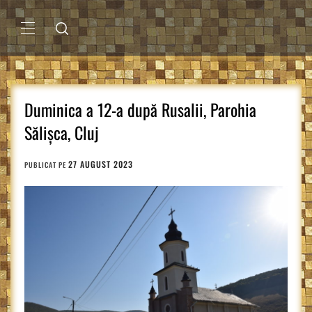
Sari
la
conținut
MENIU
PRINCIPAL
Duminica a 12-a după Rusalii, Parohia
Sălișca, Cluj
27 AUGUST 2023
PUBLICAT PE