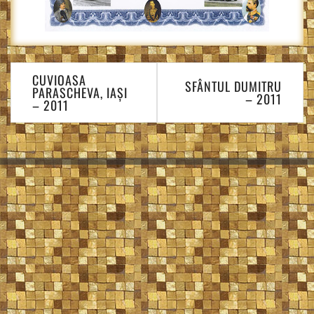
Navigare
CUVIOASA
în
SFÂNTUL DUMITRU
PARASCHEVA, IAŞI
– 2011
articole
– 2011