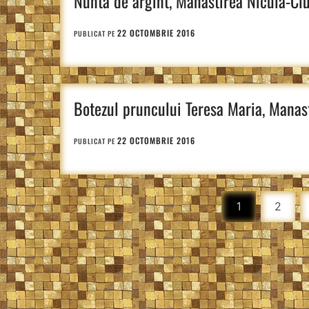
Nunta de argint, Manastirea Nicula-Clu
22 OCTOMBRIE 2016
PUBLICAT PE
Botezul pruncului Teresa Maria, Manast
22 OCTOMBRIE 2016
PUBLICAT PE
Paginație
1
2
articole