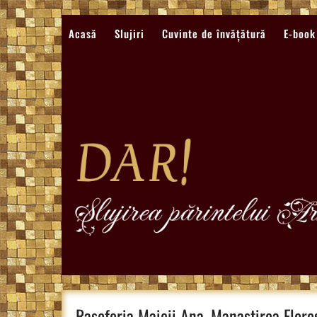
Sari
la
Acasă
Slujiri
Cuvinte de învățătură
E-book
conținut
Rasoforia Maicii Ana, Manastirea Flore