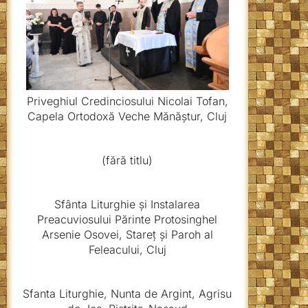
Priveghiul Credinciosului Nicolai Tofan,
Capela Ortodoxă Veche Mănăștur, Cluj
(fără titlu)
Sfânta Liturghie și Instalarea
Preacuviosului Părinte Protosinghel
Arsenie Osovei, Stareț și Paroh al
Feleacului, Cluj
Sfanta Liturghie, Nunta de Argint, Agrisu