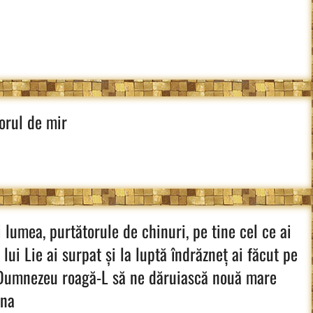
orul de mir
i lumea, purtătorule de chi­nuri, pe tine cel ce ai
ui Lie ai surpat și la luptă îndrăzneț ai făcut pe
s Dumnezeu roagă-L să ne dăruiască no­uă mare
ana