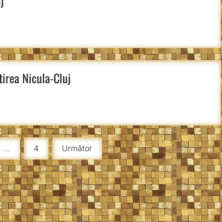
j
irea Nicula-Cluj
…
4
Următor