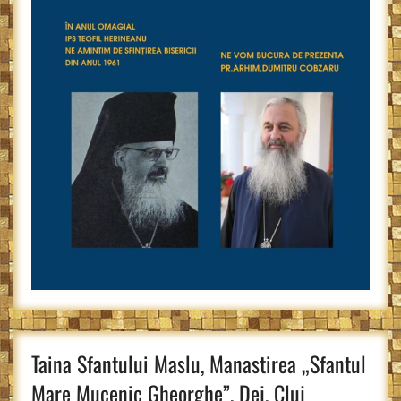
Taina Sfantului Maslu, Manastirea „Sfantul
Mare Mucenic Gheorghe”, Dej, Cluj