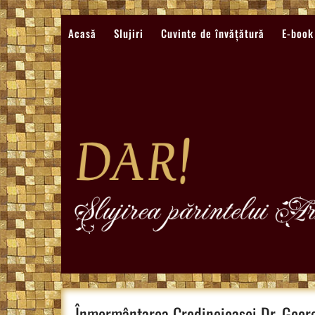
Sari
la
Acasă
Slujiri
Cuvinte de învățătură
E-book
conținut
Înmormântarea Credincioasei Dr. Georg