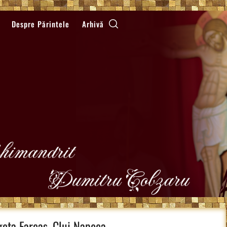
Despre Părintele
Arhivă
eta Farcaș, Cluj Napoca