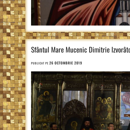
Sfântul Mare Mucenic Dimitrie Izvorâto
26 OCTOMBRIE 2019
PUBLICAT PE