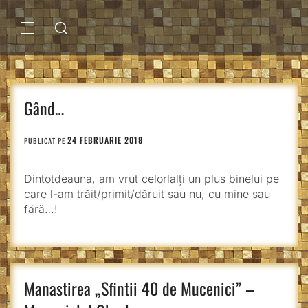
Sari
la
conținut
MENIU
PRINCIPAL
Gând…
24 FEBRUARIE 2018
PUBLICAT PE
Dintotdeauna, am vrut celorlalți un plus binelui pe
care l-am trăit/primit/dăruit sau nu, cu mine sau
fără…!
Manastirea „Sfintii 40 de Mucenici” –