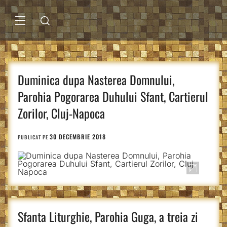
Sari
la
conținut
MENIU
PRINCIPAL
Duminica dupa Nasterea Domnului,
Parohia Pogorarea Duhului Sfant, Cartierul
Zorilor, Cluj-Napoca
30 DECEMBRIE 2018
PUBLICAT PE
Sfanta Liturghie, Parohia Guga, a treia zi