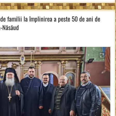
de familii la împlinirea a peste 50 de ani de
ța-Năsăud