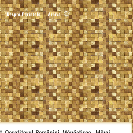
Despre Părintele
Arhivă
t, Ocrotitorul României, Mânăstirea „Mihai