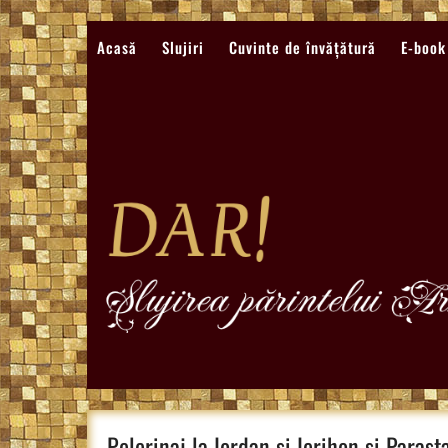
Sari
la
Acasă
Slujiri
Cuvinte de învățătură
E-book
conținut
Pelerinaj la Iordan si Ierihon si Parast