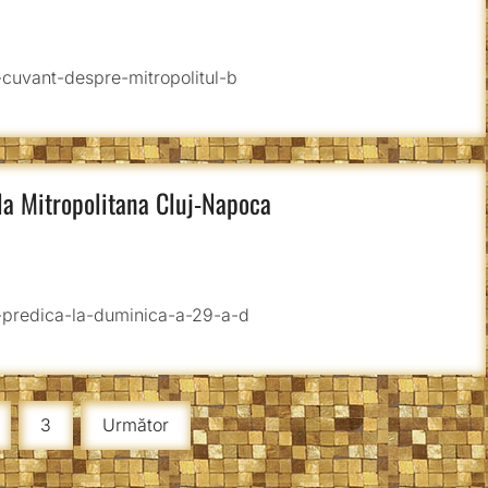
-cuvant-despre-mitropolitul-b
la Mitropolitana Cluj-Napoca
u-predica-la-duminica-a-29-a-d
3
Următor