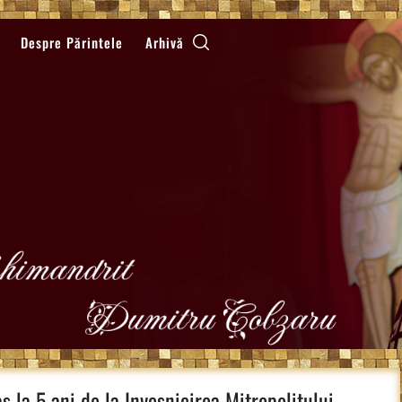
Despre Părintele
Arhivă
as la 5 ani de la Invesnicirea Mitropolitului