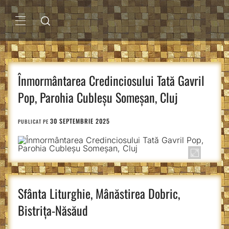
Sari
la
conținut
MENIU
PRINCIPAL
Înmormântarea Credinciosului Tată Gavril
Pop, Parohia Cubleșu Someșan, Cluj
30 SEPTEMBRIE 2025
PUBLICAT PE
Sfânta Liturghie, Mânăstirea Dobric,
Bistrița-Năsăud