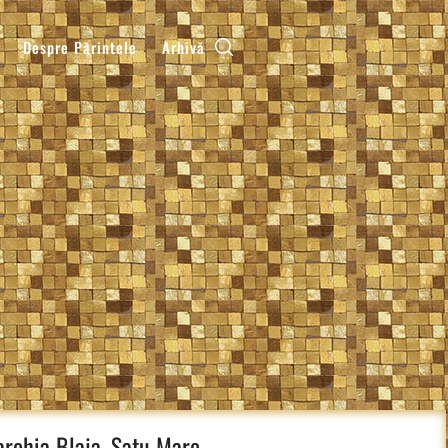
Despre Părintele
Arhivă
arohia Blaja, Satu Mare