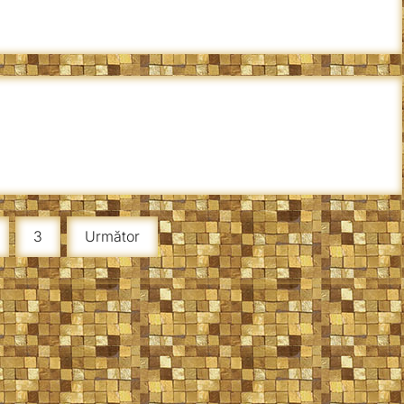
3
Următor