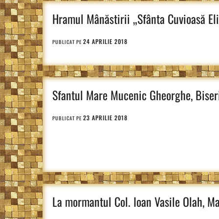
Hramul Mânăstirii „Sfânta Cuvioasă El
24 APRILIE 2018
PUBLICAT PE
Sfantul Mare Mucenic Gheorghe, Biseric
23 APRILIE 2018
PUBLICAT PE
La mormantul Col. Ioan Vasile Olah, M