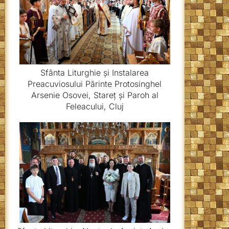
Sfânta Liturghie și Instalarea
Preacuviosului Părinte Protosinghel
Arsenie Osovei, Stareț și Paroh al
Feleacului, Cluj