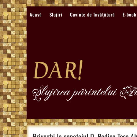
Sari
la
Acasă
Slujiri
Cuvinte de învățătură
E-book
conținut
Priveghi la capataiul D. Rodica Tosa A