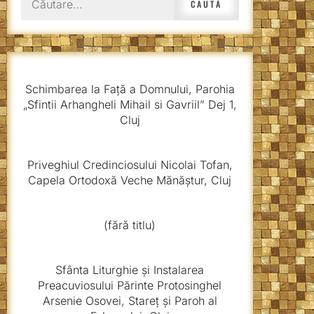
după:
Schimbarea la Față a Domnului, Parohia
„Sfintii Arhangheli Mihail si Gavriil” Dej 1,
Cluj
Priveghiul Credinciosului Nicolai Tofan,
Capela Ortodoxă Veche Mănăștur, Cluj
(fără titlu)
Sfânta Liturghie și Instalarea
Preacuviosului Părinte Protosinghel
Arsenie Osovei, Stareț și Paroh al