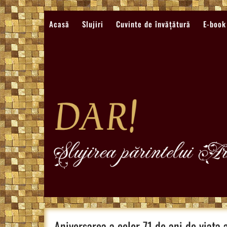
Sari
la
Acasă
Slujiri
Cuvinte de învățătură
E-book
conținut
Aniversarea a celor 71 de ani de viata