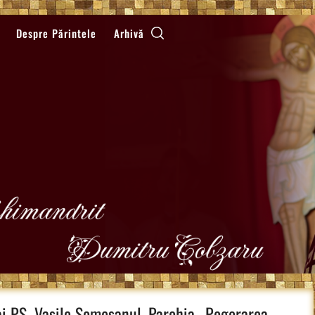
Despre Părintele
Arhivă
 ai PS. Vasile Somesanul, Parohia „Pogorarea