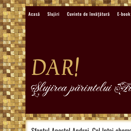
Sari
la
Acasă
Slujiri
Cuvinte de învățătură
E-book
conținut
Sfantul Apostol Andrei, Cel Intai chema