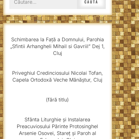
după:
Schimbarea la Față a Domnului, Parohia
„Sfintii Arhangheli Mihail si Gavriil” Dej 1,
Cluj
Priveghiul Credinciosului Nicolai Tofan,
Capela Ortodoxă Veche Mănăștur, Cluj
(fără titlu)
Sfânta Liturghie și Instalarea
Preacuviosului Părinte Protosinghel
Arsenie Osovei, Stareț și Paroh al