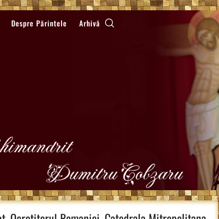
Despre Părintele
Arhivă
t, Ocrotitorul Romaniei, Catedrala Mitropolitana,