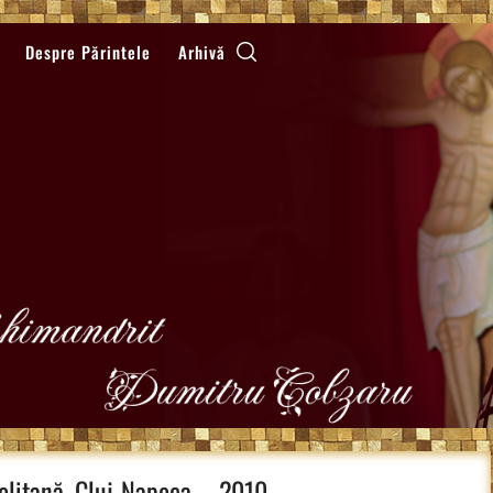
Despre Părintele
Arhivă
politană, Cluj-Napoca – 2010