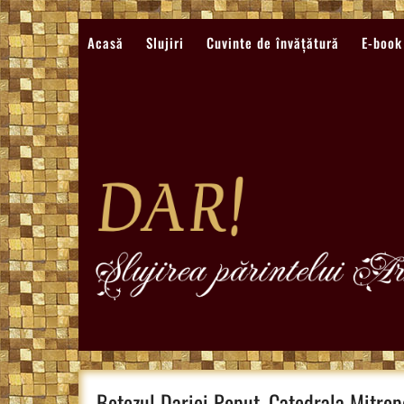
Sari
la
Acasă
Slujiri
Cuvinte de învățătură
E-book
conținut
Botezul Dariei Popuț, Catedrala Mitro