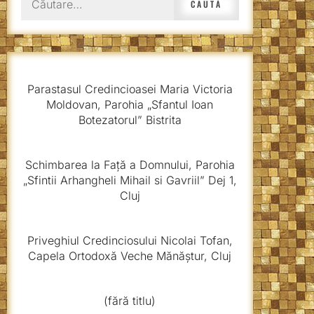
după:
Parastasul Credincioasei Maria Victoria
Moldovan, Parohia „Sfantul Ioan
Botezatorul” Bistrita
Schimbarea la Față a Domnului, Parohia
„Sfintii Arhangheli Mihail si Gavriil” Dej 1,
Cluj
Priveghiul Credinciosului Nicolai Tofan,
Capela Ortodoxă Veche Mănăștur, Cluj
(fără titlu)