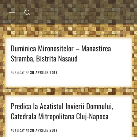
Sari
la
conținut
MENIU
PRINCIPAL
Duminica Mironositelor – Manastirea
Stramba, Bistrita Nasaud
30 APRILIE 2017
PUBLICAT PE
Predica la Acatistul Invierii Domnului,
Catedrala Mitropolitana Cluj-Napoca
28 APRILIE 2017
PUBLICAT PE