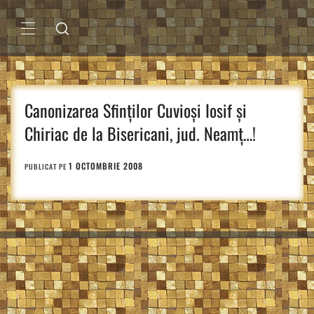
Sari
la
conținut
MENIU
PRINCIPAL
Canonizarea Sfinților Cuvioși Iosif și
Chiriac de la Bisericani, jud. Neamț…!
1 OCTOMBRIE 2008
PUBLICAT PE