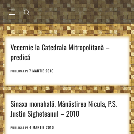
Sari
la
conținut
MENIU
PRINCIPAL
Vecernie la Catedrala Mitropolitană –
predică
7 MARTIE 2010
PUBLICAT PE
Sinaxa monahală, Mânăstirea Nicula, P.S.
Justin Sigheteanul – 2010
4 MARTIE 2010
PUBLICAT PE