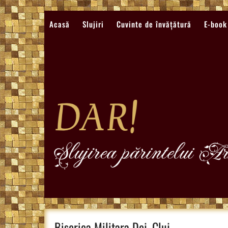
Sari
la
Acasă
Slujiri
Cuvinte de învățătură
E-book
conținut
Biserica Militara Dej, Cluj