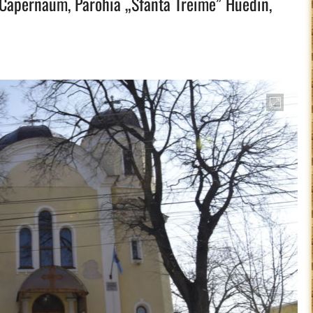
 Capernaum, Parohia „Sfanta Treime” Huedin,