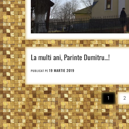
La multi ani, Parinte Dumitru…!
19 MARTIE 2019
PUBLICAT PE
Paginație
1
2
articole