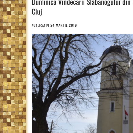
Duminica Vindecarii Slabanogului din
Cluj
24 MARTIE 2019
PUBLICAT PE