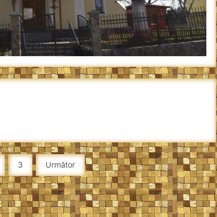
3
Următor