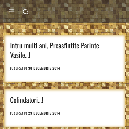
Sari
la
conținut
MENIU
PRINCIPAL
Intru multi ani, Preasfintite Parinte
Vasile…!
30 DECEMBRIE 2014
PUBLICAT PE
Colindatori…!
29 DECEMBRIE 2014
PUBLICAT PE