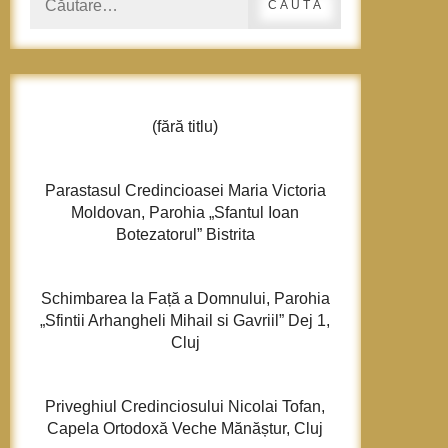
după:
(fără titlu)
Parastasul Credincioasei Maria Victoria
Moldovan, Parohia „Sfantul Ioan
Botezatorul” Bistrita
Schimbarea la Față a Domnului, Parohia
„Sfintii Arhangheli Mihail si Gavriil” Dej 1,
Cluj
Priveghiul Credinciosului Nicolai Tofan,
Capela Ortodoxă Veche Mănăștur, Cluj