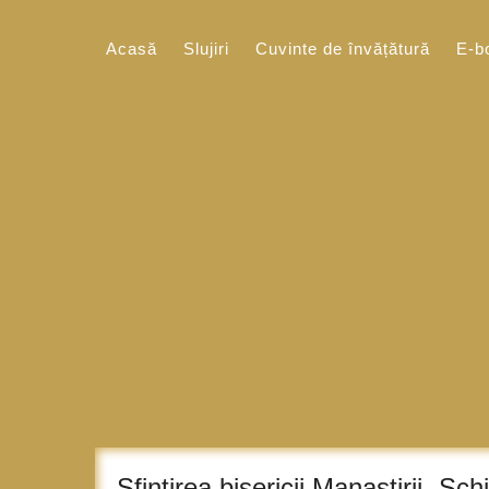
Sari
la
Acasă
Slujiri
Cuvinte de învățătură
E-b
conținut
Sfintirea bisericii Manastirii „Sc