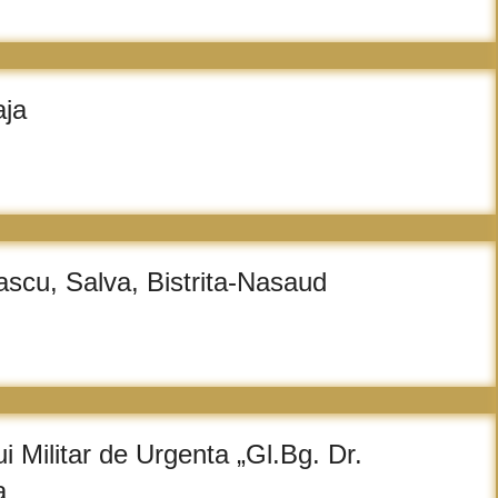
aja
Pascu, Salva, Bistrita-Nasaud
ui Militar de Urgenta „Gl.Bg. Dr.
a