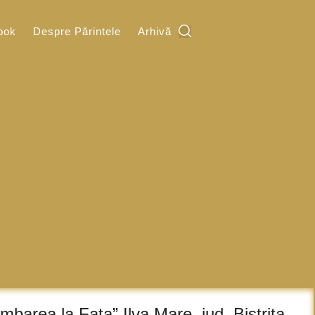
ook
Despre Părintele
Arhivă
himbarea la Fata” Ilva Mare, jud. Bistrita-