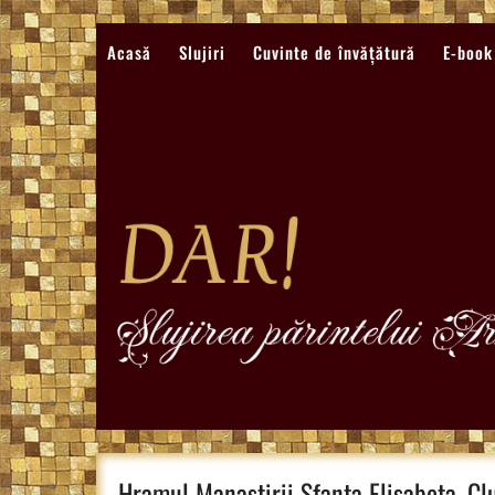
Sari
la
Acasă
Slujiri
Cuvinte de învățătură
E-book
conținut
Hramul Manastirii Sfanta Elisabeta, C