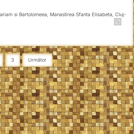
3
Următor