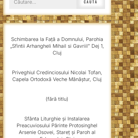
după:
Schimbarea la Față a Domnului, Parohia
„Sfintii Arhangheli Mihail si Gavriil” Dej 1,
Cluj
Priveghiul Credinciosului Nicolai Tofan,
Capela Ortodoxă Veche Mănăștur, Cluj
(fără titlu)
Sfânta Liturghie și Instalarea
Preacuviosului Părinte Protosinghel
Arsenie Osovei, Stareț și Paroh al