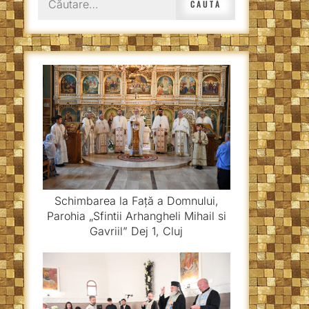
după:
Schimbarea la Față a Domnului,
Parohia „Sfintii Arhangheli Mihail si
Gavriil” Dej 1, Cluj