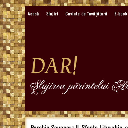
Sari
la
Acasă
Slujiri
Cuvinte de învățătură
E-book
conținut
Parohia Sangeorz II, Sfanta Liturghie, a