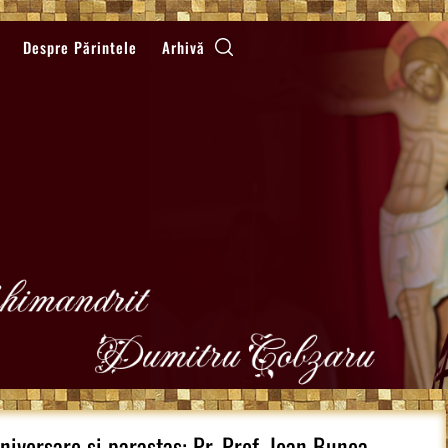
Despre Părintele
Arhivă
niversare si parastas: Pr. Prof. Ioan Bunea,