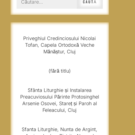
după:
Priveghiul Credinciosului Nicolai
Tofan, Capela Ortodoxă Veche
Mănăștur, Cluj
(fără titlu)
Sfânta Liturghie și Instalarea
Preacuviosului Părinte Protosinghel
Arsenie Osovei, Stareț și Paroh al
Feleacului, Cluj
Sfanta Liturghie, Nunta de Argint,