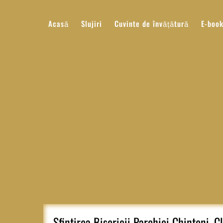
Sari
la
Acasă
Slujiri
Cuvinte de învățătură
E-boo
conținut
Sfintirea Bisericii Parohiei Chinteni, C