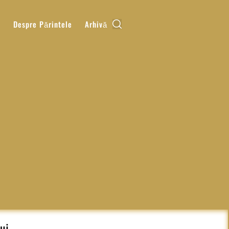
k
Despre Părintele
Arhivă
luj