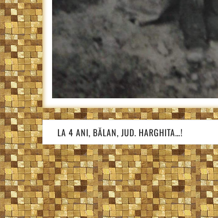
Navigare
LA 4 ANI, BĂLAN, JUD. HARGHITA…!
în
articole