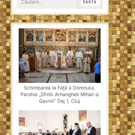
după:
Schimbarea la Față a Domnului,
Parohia „Sfintii Arhangheli Mihail si
Gavriil” Dej 1, Cluj