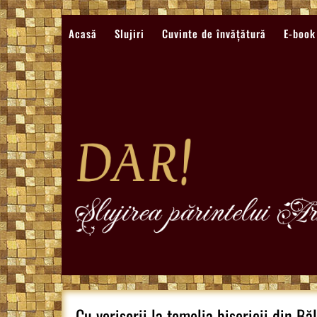
Sari
la
Acasă
Slujiri
Cuvinte de învățătură
E-book
conținut
Cu verișorii la temelia bisericii din Bă