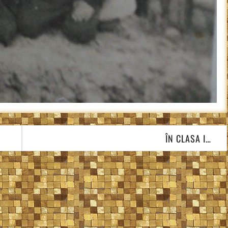
ÎN CLASA I…