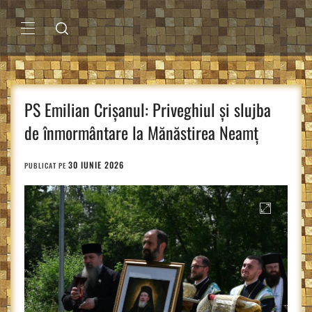
Sari
la
conținut
MENIU
PRINCIPAL
PS Emilian Crișanul: Priveghiul și slujba
de înmormântare la Mănăstirea Neamț
30 IUNIE 2026
PUBLICAT PE