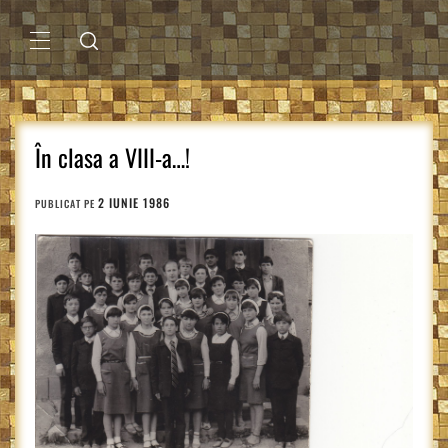
Sari
la
conținut
MENIU
PRINCIPAL
În clasa a VIII-a…!
2 IUNIE 1986
PUBLICAT PE