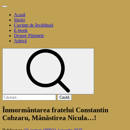
Sari
Meniu
la
principal
Acasă
conținut
Slujiri
Cuvinte de învățătură
E-book
Despre Părintele
Arhivă
Caută
după:
Înmormântarea fratelui Constantin
Cobzaru, Mânăstirea Nicula…!