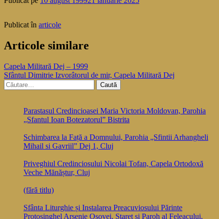
Publicat pe
10 august 1999
21 ianuarie 2025
Publicat în
articole
Articole similare
Navigare
Capela Militară Dej – 1999
Sfântul Dimitrie Izvorâtorul de mir, Capela Militară Dej
în
Caută
articole
după:
Parastasul Credincioasei Maria Victoria Moldovan, Parohia
„Sfantul Ioan Botezatorul” Bistrita
Schimbarea la Față a Domnului, Parohia „Sfintii Arhangheli
Mihail si Gavriil” Dej 1, Cluj
Priveghiul Credinciosului Nicolai Tofan, Capela Ortodoxă
Veche Mănăștur, Cluj
(fără titlu)
Sfânta Liturghie și Instalarea Preacuviosului Părinte
Protosinghel Arsenie Osovei, Stareț și Paroh al Feleacului,