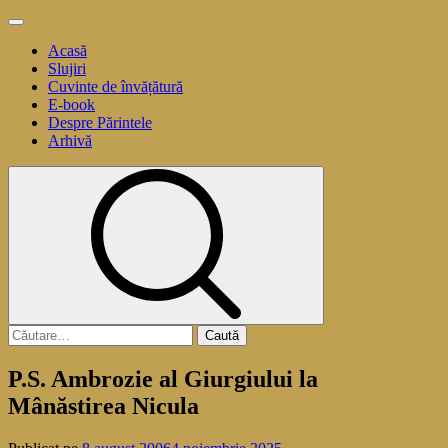
Sari
Meniu
la
principal
Acasă
conținut
Slujiri
Cuvinte de învățătură
E-book
Despre Părintele
Arhivă
Caută
după:
P.S. Ambrozie al Giurgiului la
Mânăstirea Nicula