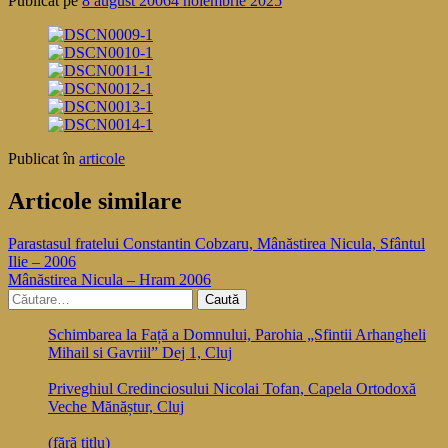
Publicat pe
8 august 2006
4 noiembrie 2025
Publicat în
articole
Articole similare
Navigare
Parastasul fratelui Constantin Cobzaru, Mânăstirea Nicula, Sfântul
Ilie – 2006
în
Mânăstirea Nicula – Hram 2006
articole
Caută
după:
Schimbarea la Față a Domnului, Parohia „Sfintii Arhangheli
Mihail si Gavriil” Dej 1, Cluj
Priveghiul Credinciosului Nicolai Tofan, Capela Ortodoxă
Veche Mănăștur, Cluj
(fără titlu)