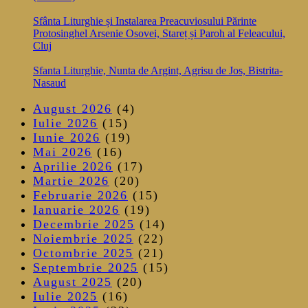
Sfânta Liturghie și Instalarea Preacuviosului Părinte
Protosinghel Arsenie Osovei, Stareț și Paroh al Feleacului,
Cluj
Sfanta Liturghie, Nunta de Argint, Agrisu de Jos, Bistrita-
Nasaud
August 2026
(4)
Iulie 2026
(15)
Iunie 2026
(19)
Mai 2026
(16)
Aprilie 2026
(17)
Martie 2026
(20)
Februarie 2026
(15)
Ianuarie 2026
(19)
Decembrie 2025
(14)
Noiembrie 2025
(22)
Octombrie 2025
(21)
Septembrie 2025
(15)
August 2025
(20)
Iulie 2025
(16)