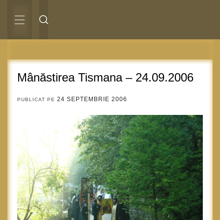
Sari
la
conținut
MENIU
PRINCIPAL
Mânăstirea Tismana – 24.09.2006
24 SEPTEMBRIE 2006
PUBLICAT PE