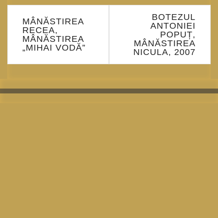
Navigare
BOTEZUL
în
MÂNĂSTIREA
ANTONIEI
RECEA,
articole
POPUȚ,
MÂNĂSTIREA
MÂNĂSTIREA
„MIHAI VODĂ”
NICULA, 2007