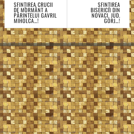
Navigare
SFINȚIREA CRUCII
SFINȚIREA
în
DE MORMÂNT A
BISERICII DIN
articole
PĂRINTELUI GAVRIL
NOVACI, JUD.
MIHOLCA…!
GORJ…!