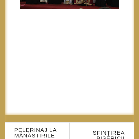
Navigare
PELERINAJ LA
în
SFINȚIREA
MÂNĂSTIRILE
BISERICII