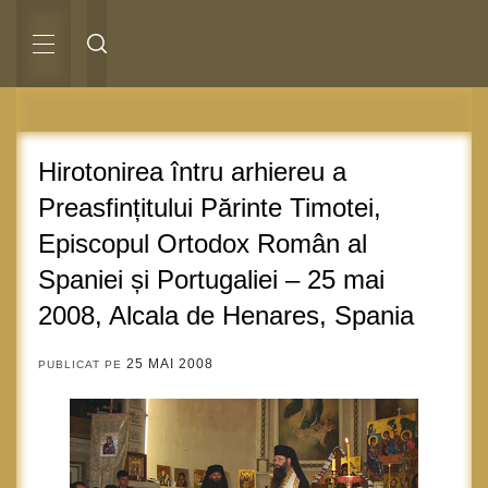
Sari
la
conținut
MENIU
PRINCIPAL
Hirotonirea întru arhiereu a
Preasfințitului Părinte Timotei,
Episcopul Ortodox Român al
Spaniei și Portugaliei – 25 mai
2008, Alcala de Henares, Spania
25 MAI 2008
PUBLICAT PE