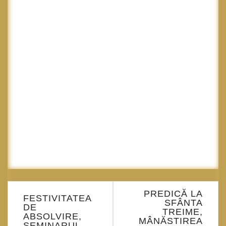
Navigare
PREDICĂ LA
în
FESTIVITATEA
SFÂNTA
DE
articole
TREIME,
ABSOLVIRE,
MÂNĂSTIREA
SEMINARUL