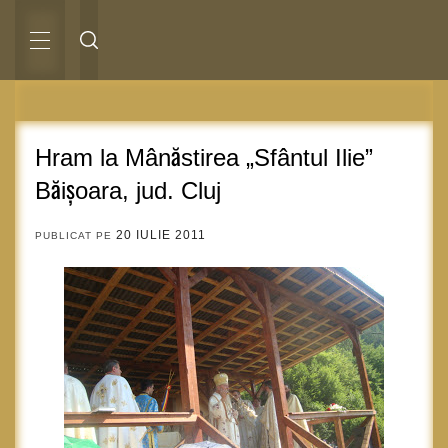
Sari
la
conținut
MENIU
PRINCIPAL
Hram la Mânăstirea „Sfântul Ilie”
Băișoara, jud. Cluj
20 IULIE 2011
PUBLICAT PE