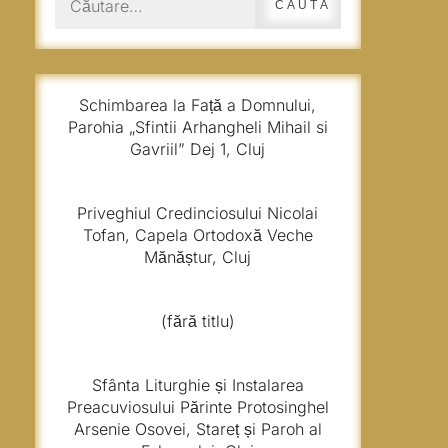
după:
Schimbarea la Față a Domnului,
Parohia „Sfintii Arhangheli Mihail si
Gavriil” Dej 1, Cluj
Priveghiul Credinciosului Nicolai
Tofan, Capela Ortodoxă Veche
Mănăștur, Cluj
(fără titlu)
Sfânta Liturghie și Instalarea
Preacuviosului Părinte Protosinghel
Arsenie Osovei, Stareț și Paroh al