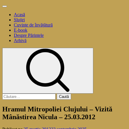
Sari
Meniu
la
principal
Acasă
conținut
Slujiri
Cuvinte de învățătură
E-book
Despre Părintele
Arhivă
Caută
după:
Hramul Mitropoliei Clujului – Vizită
Mânăstirea Nicula – 25.03.2012