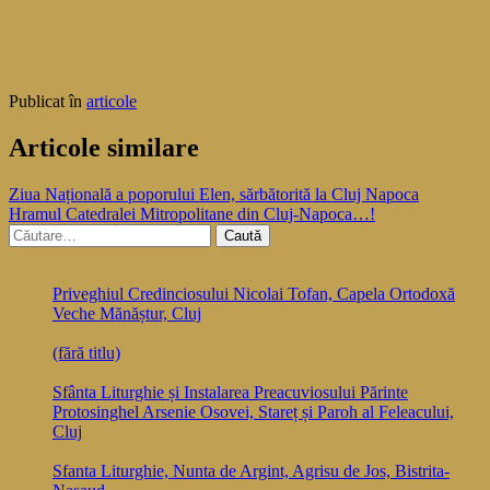
Publicat în
articole
Articole similare
Navigare
Ziua Națională a poporului Elen, sărbătorită la Cluj Napoca
Hramul Catedralei Mitropolitane din Cluj-Napoca…!
în
Caută
articole
după:
Priveghiul Credinciosului Nicolai Tofan, Capela Ortodoxă
Veche Mănăștur, Cluj
(fără titlu)
Sfânta Liturghie și Instalarea Preacuviosului Părinte
Protosinghel Arsenie Osovei, Stareț și Paroh al Feleacului,
Cluj
Sfanta Liturghie, Nunta de Argint, Agrisu de Jos, Bistrita-