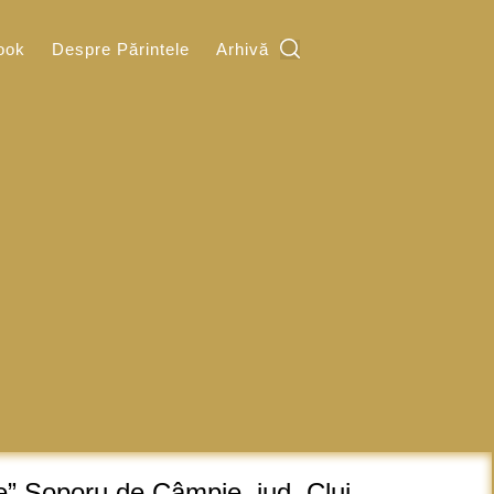
ook
Despre Părintele
Arhivă
e” Soporu de Câmpie, jud. Cluj