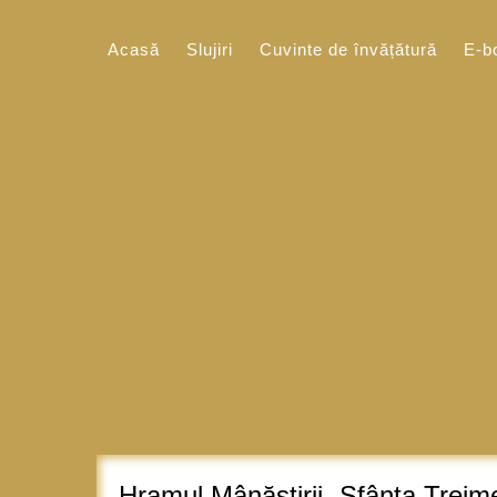
Sari
la
Acasă
Slujiri
Cuvinte de învățătură
E-b
conținut
Hramul Mânăstirii „Sfânta Treim