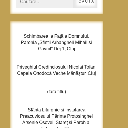
după:
Schimbarea la Față a Domnului,
Parohia „Sfintii Arhangheli Mihail si
Gavriil” Dej 1, Cluj
Priveghiul Credinciosului Nicolai Tofan,
Capela Ortodoxă Veche Mănăștur, Cluj
(fără titlu)
Sfânta Liturghie și Instalarea
Preacuviosului Părinte Protosinghel
Arsenie Osovei, Stareț și Paroh al