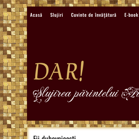
Sari
la
Acasă
Slujiri
Cuvinte de învățătură
E-book
conținut
Fii duhovnicești