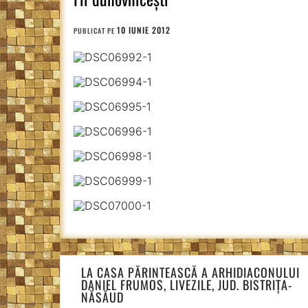
10 IUNIE 2012
PUBLICAT PE
Navigare
LA CASA PĂRINTEASCĂ A ARHIDIACONULUI
în
DANIEL FRUMOS, LIVEZILE, JUD. BISTRIȚA-
articole
NĂSĂUD