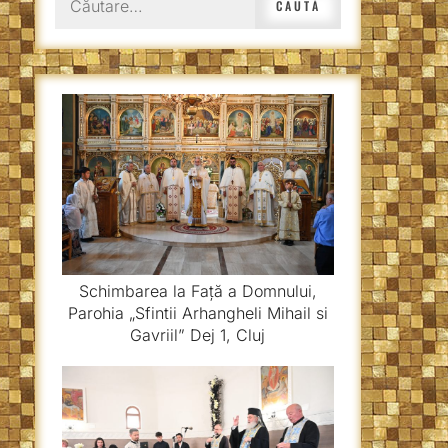
după:
Schimbarea la Față a Domnului,
Parohia „Sfintii Arhangheli Mihail si
Gavriil” Dej 1, Cluj