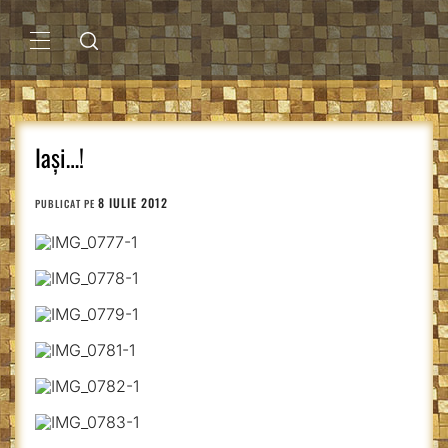
Sari
la
conținut
MENIU
PRINCIPAL
Iași…!
8 IULIE 2012
PUBLICAT PE