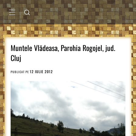
Sari
la
conținut
MENIU
PRINCIPAL
Muntele Vlădeasa, Parohia Rogojel, jud.
Cluj
12 IULIE 2012
PUBLICAT PE