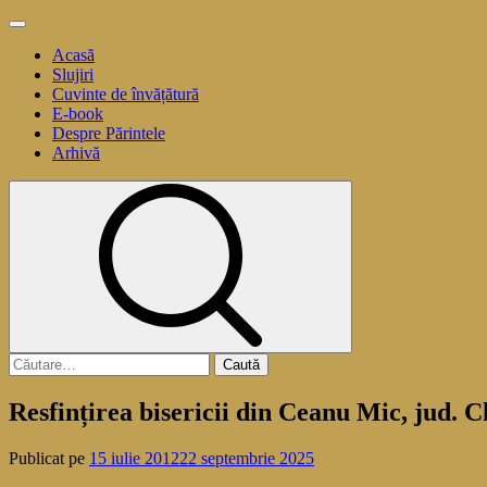
Sari
Meniu
la
principal
Acasă
conținut
Slujiri
Cuvinte de învățătură
E-book
Despre Părintele
Arhivă
Caută
după:
Resfințirea bisericii din Ceanu Mic, jud. 
Publicat pe
15 iulie 2012
22 septembrie 2025