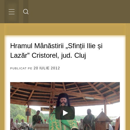
Sari
la
conținut
MENIU
PRINCIPAL
Hramul Mânăstirii „Sfinții Ilie și
Lazăr” Cristorel, jud. Cluj
20 IULIE 2012
PUBLICAT PE