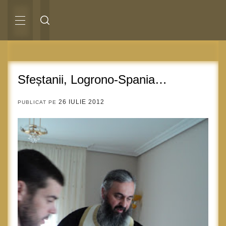
Sari
la
conținut
MENIU
PRINCIPAL
Sfeștanii, Logrono-Spania…
26 IULIE 2012
PUBLICAT PE