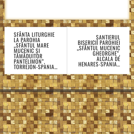
Navigare
SFÂNTA LITURGHIE
în
ȘANTIERUL
LA PAROHIA
BISERICII PAROHIEI
articole
„SFÂNTUL MARE
„SFÂNTUL MUCENIC
MUCENIC ȘI
GHEORGHE”,
TĂMĂDUITOR
ALCALA DE
PANTELIMON”,
HENARES-SPANIA…
TORREJON-SPANIA…