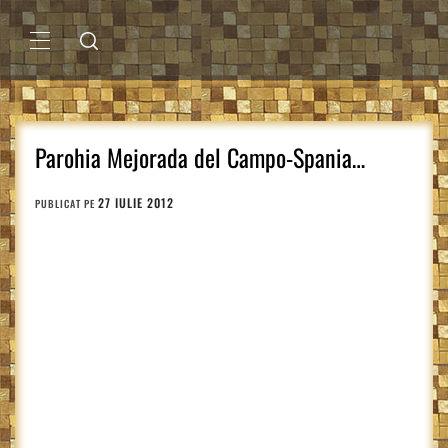
Sari
la
conținut
MENIU
PRINCIPAL
Parohia Mejorada del Campo-Spania…
27 IULIE 2012
PUBLICAT PE