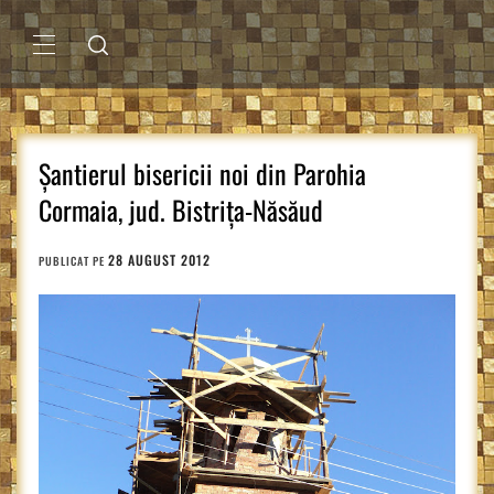
Sari
la
conținut
MENIU
PRINCIPAL
Șantierul bisericii noi din Parohia
Cormaia, jud. Bistrița-Năsăud
28 AUGUST 2012
PUBLICAT PE