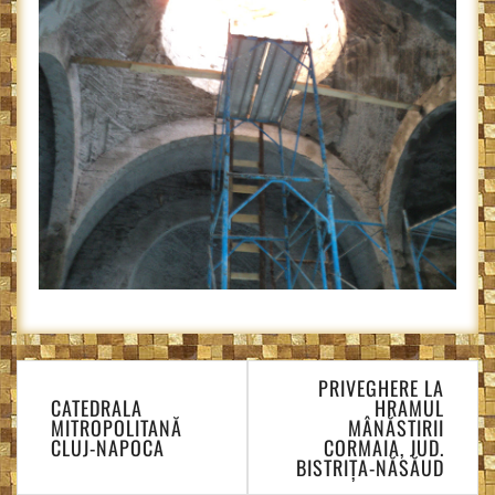
Navigare
PRIVEGHERE LA
în
CATEDRALA
HRAMUL
articole
MITROPOLITANĂ
MÂNĂSTIRII
CLUJ-NAPOCA
CORMAIA, JUD.
BISTRIȚA-NĂSĂUD